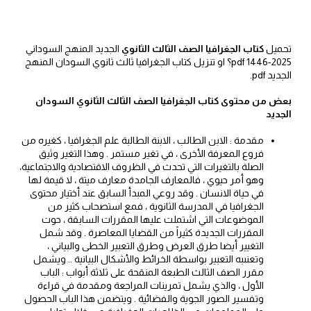
تحميل
كتاب الجغرافيا الصف الثالث الثانوي
الجديد المنهج السوداني
2025-1446 pdf؟ او تنزيل كتاب الجغرافيا ثالث ثانوي السودان المنهج
الجديد pdf.
بعض من محتوى كتاب الجغرافيا الصف الثالث الثانوي السودان
الجديد
مقدمة : الابن الطالب ، الابنة الطالبة علم الجغرافيا ، كغيره من
فروع المعرفة الأخرى ، في تغير مستمر . وهذا التغير وثيق
الصلة بالتغيرات التي تحدث في الظروف الاقتصادية والاجتماعية،
وهو أمر حيوي ، فالمعارف الجامدة معارف ميتة ، لا قيمة لها
في حياة الانسان . وقد روعي المبدأ السابق عند أختيار محتوى
الجغرافيا في المدرسة الثانوية ، فمع استصحاب كثير من
الموضوعات التي اشتملت عليها المقررات السابقة ، حوت
المقررات الجديدة كثيراً من القضايا المعاصرة . وقد شمل
التغيير أيضا طرق العرض وطرق التعبير الخطى والبياني ،
وتعنىبه التعبير بواسطة الخرائط والأشكال البيانية .. ويشمل
مقرر الصف الثالث الطبعة المنقحة على ثلاثة أبواب : الباب
الأول ، والذي يشمل تمرينات المراجعة ومقدمة في قراءة
وتفسير الصور الجوية والفضائية . ويتضمن هذا الباب الحصول