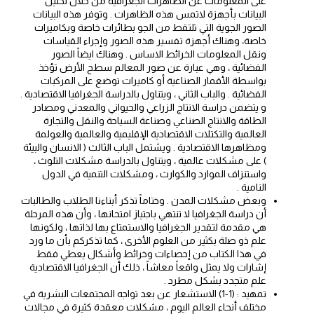
على المعلومات عن الظاهرات الجغرافية من خلال تحليل
البيانات بأجهزة لاتمس هذه الظاهرات . وتوفر هذه البيانات
الصور الجوية التي تلتقط من الجو بطائرات خاصة وبكاميرات
خاصة، وهناك أجهزة تفسير هذه الصور وإجراء القياسات
ونقل المعلومات الخرائط الاساس . وهناك ايضاً الصور
الفضائية ، وهي عبارة عن صور المعالم سطح الأرض تؤخذ
بواسطة الأقمار الصناعية أو كاميرات توضع على المركبات
الفضائية . والباب الثاني ، ويتناول بالدراسة الجغرافيا الاقتصادية .
و يتضمن دراسة الانتاج الزراعي والحيواني والمعدني ومصادر
الطاقة والانتاج الصناعي وصناعة السياحة والنقل والتجارة
العالمية والتكتلات الاقتصادية الإقليمية والعالمية والعولمة
ومظاهرها الاقتصادية . ويشتمل الباب الثالث ( الانسان والبيئة
) على مشكلات عالمية ، ويتناول بالدراسة مشكلات التلوث ،
واستنزاف الموارد والكوارث ، ومشكلات التنمية في الدول
النامية .
وبعض مشكلات المدن . وختاماً تذكر أبناءنا الطلاب والطالبات
أن دراسة الجغرافيا لا تنتهي باجتياز امتحانها ، وأن هذه المرحلة
هي مقدمة لتقدير الجغرافيا والاستمتاع بها لذاتها ، ولكونها
علم ذو صلة بكثير من العلوم الأخرى ، كما تذكركم بأن ما ورد
في هذا الكتاب من إحصاءات وخرائط وأشكال يعطي فقط
إشارات ولا يمثل واقعاً معاشاً ، ذلك أن الجغرافيا الاقتصادية
علم متجدد بشكل مطرد .
تمهيد : (1-1) الاستشعار عن بعد تواجه المجتمعات البشرية في
مختلف أنحاء العالم اليوم ، مشكلات معقدة كثيرة في مجالات