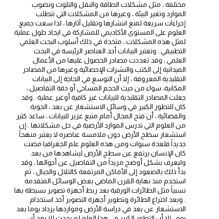
مختلفة ، مثل مشكلات الطاقة والنقل والتلوث ونضوب
الموارد وتغير البيئة ، وغيرها من المشكلات التي تتطلب
إجراءات سريعة لمنع انتشارها وتقليل آثارها ، لذا سعت جميع
العلوم على المستوى الأكاديمي للمشاركة في ايجاد حلول عملية
لمثل هذه المشكلات ، متخذة في ذلك أسلوب البحث العلمي
التطبيقي . وتعتبر البيانات أحد العناصر الرئيسة في البحث
العلمي ، وقد تعددت مصادر الحصول عليها من الأعمال
الميدانية إلى الكتب والنشرات الإحصائية وغيرها من المصادر
التقليدية المعروفة ، إلا أن التوسع في الحاجة إلى البيانات
المكانية، سواء من حيث الحجم المساحي أو دقة التفاصيل ،
جعلت المصادر التقليدية للبيانات غير كافية أوغير عملية . وقد
كان للتطور الكبير في وسائل الاستشعار عن بعد ، الجوية
والفضائية ، أن فتح المجال أمام منبع غزير للبيانات ، ساعد كثير
من العلوم التي تدرس الموارد الأرضية في حل مشكلاتها . إن
استشعار سطح الأرض دون ملامسة عناصره لا يعتبر منهجاً
جديداً فلعدة سنوات ومن هذه العلوم علم الجغرافيا مضت
كان الإنسان يرتفع عن سطح الأرض ليشاهدها من بعد
وليعرف بشكل أوضح مزيداً من التفاصيل عن أحوالها ، وقد
بدأ ذلك بالصعود إلى الأماكن المرتفعة كالتلال والجبال ، ثم
استخدم منذ نهاية القرن الماضي بعض الوسائل المتقدمة
نسبياً مثل الطائرات الورقية بعد ربط أجهزة تصوير بسيطة بها
. وبعد اختراع الطائرة وتطوير أجهزة التصوير أخذ استخدام
الاستشعار عن بعد في دراسة الأرض ومواردها يزداد يوما بعد
يوم . إلا أن التطور الكبير في هذا العلم لم يحدث إلا بعد أن