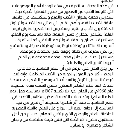
في هذه الوحدة - ستتعرف في هذه الوحدة أهم الموضوعات
التي تناولها الأدب عبر العصور في محور القضايا الأدبية حيث
ستدرس قضية بعنوان ( الأدب والقيم وستكتشف من خلالها
علاقة الأدب بالقيم، وأهم القيم التي يعتني بها الأدب، وأثر توتر
العلاقة بين الأدب والقيم، وستدرس نصا شعريا بعنوان (يوم
العلم) للشاعر القطري حسن النعمة، قاله بمناسبة يوم العلم.
وستتعرف الطباق والمقابلة، وأثرهما البلاغي، كما ستتعرف
أسلوب الاستثناء وتوظفه توظیفه توظيفا صحيحًا، وستستمع
إلى نص تتعرف من خلاله وجهة نظر المتحدث وموقفه.
وستتعزز لديك من خلال هذه الوحدة مجموعة من القيم
أبرزها تقدير العلم والعلماء).
بين يدي النص على الرغم من أن شعر المناسبات قد عانى
الرفض أكثر من القبول، لكونه من الأدب المتكلف). فإنه يُعد
فرصة لتسجيل التاريخ وتقييد أحداثه، ويصبح الشعر معه سجلا
للحدث. لقد نظم الشاعر القطري حسن النعمة هذه القصيدة
عام 1968م، في العام الذي تلا نكسة 1967م. بمناسبة حفل يوم
العلم السابع). وقد حملت القصيدة بعض مظاهر التجديد في
شعر المناسبات فقد أثر شاعرنا لقصيدته أن تخرج من قيد
المناسبة إلى رحابة القيم التي تتوزع على العلم، والبيئة القطرية
الحاضنة للتعلم والوطن الذي يرتضي المهام الجسام من أجل
مستقبل مضيء. ثم الأمة التي تبقى قيمة مشتعلة في وجدان
الشاعر وضميره الإنساني.