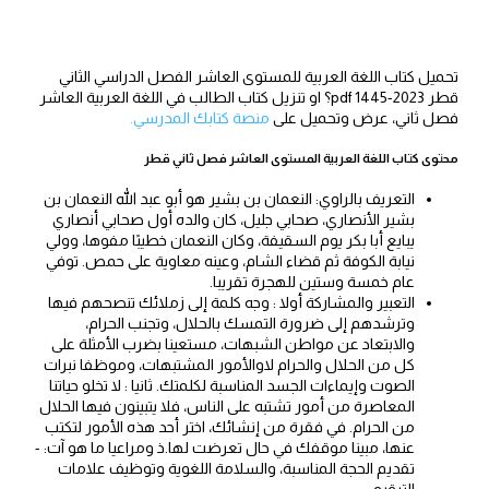
تحميل كتاب اللغة العربية للمستوى العاشر الفصل الدراسي الثاني
قطر 2023-1445 pdf؟ او تنزيل كتاب الطالب في اللغة العربية العاشر
فصل ثاني، عرض وتحميل على
منصة كتابك المدرسي.
محتوى كتاب اللغة العربية المستوى العاشر فصل ثاني قطر
التعريف بالراوي: النعمان بن بشير هو أبو عبد الله النعمان بن
بشير الأنصاري، صحابي جليل، كان والده أول صحابي أنصاري
يبايع أبا بكر يوم السقيفة، وكان النعمان خطيبًا مفوها، وولي
نيابة الكوفة ثم قضاء الشام، وعينه معاوية على حمص. توفي
عام خمسة وستين للهجرة تقريبا.
التعبير والمشاركة أولا : وجه كلمة إلى زملائك تنصحهم فيها
وترشدهم إلى ضرورة التمسك بالحلال، وتجنب الحرام،
والابتعاد عن مواطن الشبهات، مستعينا بضرب الأمثلة على
كل من الحلال والحرام لاوالأمور المشتبهات، وموظفا نبرات
الصوت وإيماءات الجسد المناسبة لكلمتك. ثانيا : لا تخلو حياتنا
المعاصرة من أمور تشتبه على الناس، فلا يتبينون فيها الحلال
من الحرام. في فقرة من إنشائك، اختر أحد هذه الأمور لتكتب
عنها، مبينا موقفك في حال تعرضت لها.ذ ومراعيا ما هو آت: -
تقديم الحجة المناسبة، والسلامة اللغوية وتوظيف علامات
الترقيم.