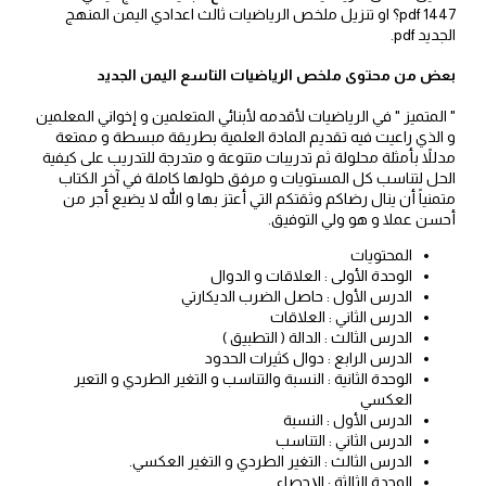
1447 pdf؟ او تنزيل ملخص الرياضيات ثالث اعدادي اليمن المنهج
الجديد pdf.
بعض من محتوى ملخص الرياضيات التاسع اليمن الجديد
" المتميز " في الرياضيات لأقدمه لأبنائي المتعلمين و إخواني المعلمين
و الذي راعيت فيه تقديم المادة العلمية بطريقة مبسطة و ممتعة
مدللاً بأمثلة محلولة ثم تدريبات متنوعة و متدرجة للتدريب على كيفية
الحل لتناسب كل المستويات و مرفق حلولها كاملة في آخر الكتاب
متمنياً أن ينال رضاكم وثقتكم التي أعتز بها و الله لا يضيع أجر من
أحسن عملا و هو ولي التوفيق.
المحتويات
الوحدة الأولى : العلاقات و الدوال
الدرس الأول : حاصل الضرب الديكارتي
الدرس الثاني : العلاقات
الدرس الثالث : الدالة ( التطبيق )
الدرس الرابع : دوال كثيرات الحدود
الوحدة الثانية : النسبة والتناسب و التغير الطردي و التعير
العكسي
الدرس الأول : النسبة
الدرس الثاني : التناسب
الدرس الثالث : التغير الطردي و التغير العكسي.
الوحدة الثالثة : الإحصاء