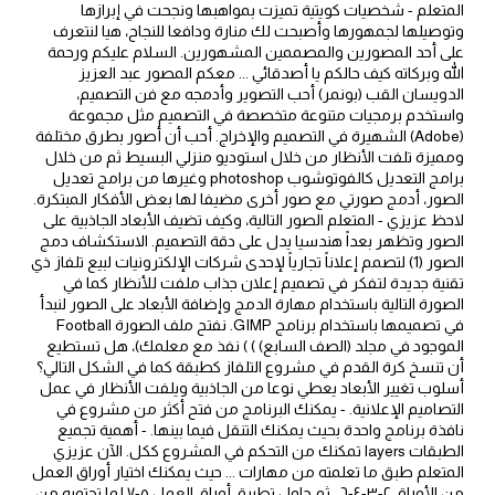
المتعلم - شخصيات كويتية تميزت بمواهبها ونجحت في إبرازها
وتوصيلها لجمهورها وأصبحت لك منارة ودافعا للنجاح، هيا لنتعرف
على أحد المصورين والمصممين المشهورين. السلام عليكم ورحمة
الله وبركاته كيف حالكم يا أصدقائي ... معكم المصور عبد العزيز
الدويسان القب (بونمر) أحب التصوير وأدمجه مع فن التصميم،
واستخدم برمجيات متنوعة متخصصة في التصميم مثل مجموعة
(Adobe) الشهيرة في التصميم والإخراج. أحب أن أصور بطرق مختلفة
ومميزة تلفت الأنظار من خلال استوديو منزلي البسيط ثم من خلال
برامج التعديل كالفوتوشوب photoshop وغيرها من برامج تعديل
الصور، أدمج صورتي مع صور أخرى مضيفا لها بعض الأفكار المبتكرة.
لاحظ عزيزي - المتعلم الصور التالية، وكيف تضيف الأبعاد الجاذبية على
الصور وتظهر بعداً هندسيا يدل على دقة التصميم. الاستكشاف دمج
الصور (1) لتصمم إعلاناً تجارياً لإحدى شركات الإلكترونيات لبيع تلفاز ذي
تقنية جديدة لتفكر في تصميم إعلان جذاب ملفت للأنظار كما في
الصورة التالية باستخدام مهارة الدمج وإضافة الأبعاد على الصور لنبدأ
في تصميمها باستخدام برنامج GIMP. نفتح ملف الصورة Football
الموجود في مجلد (الصف السابع) ) ) نفذ مع معلمك)، هل تستطيع
أن تنسخ كرة القدم في مشروع التلفاز كطبقة كما في الشكل التالي؟
أسلوب تغيير الأبعاد يعطي نوعا من الجاذبية ويلفت الأنظار في عمل
التصاميم الإعلانية. - يمكنك البرنامج من فتح أكثر من مشروع في
نافذة برنامج واحدة بحيث يمكنك التنقل فيما بينها. - أهمية تجميع
الطبقات layers تمكنك من التحكم في المشروع ككل. الآن عزيزي
المتعلم طبق ما تعلمته من مهارات ... حيث يمكنك اختيار أوراق العمل
من الأوراق ٢-٣-٤-٦ ، ثم حاول تطبيق أوراق العمل ٥-٧ لما تحتويه من