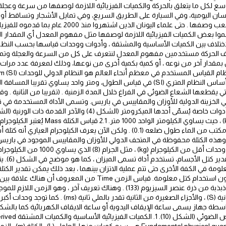
لكل ما يتعلق بالحركة والكميات الفيزيائية اللازمة لوصفها من سرعة وعجلة ون
من السهل التحقق من الحركة ولكن من الصعب وصفها . حتى ع
ا بعض الكميات الفيزيائية اللازمة لوصفها مثل مفهوم المعدل أي المقدار ا
مقارنة مقدار معين بمقدار آخر من نوعه ، أو كمية بكمية أخرى من نوعها، وذلك لمعرفة عدد مر
المتري. قياس الطول Length يعتبر المتر (m) أساس النظام المتري (SI) في قياس الطول، ومتر
(SI). في البداية كان يُعرف الكيلو جرام أنه كتلة مكتب من الماء طول ضلعه (0.1) . ولكن الآ
الكيلو جرام (kg). وفي المعمل يمكن استخدا
مثل الميليجر
مة في الكفة الأخرى حتى تتم عملية الاتزان بينهما ، بعد ذلك يمكن تقدير الكت
الرقمية التي تقدر كتل الأجسام مباشرة من دون استخدام كتل معلومة. قياس
لقياس التردد والزم