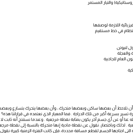
روستاتيكية) والتيار المستمر
كية
 أن تلاحظ أن بعضها ساكن وبعضها متحرك ، وأن بعضها يتحرك بتسارع وبعضها يت
رة تسير بسرعة أكبر من تلك الدراجة . فما المعيار الذي نعتمده في قراراتنا هذه
ه عنا أو عن أي جسم آخر يكون بمثابة نقطة مرجعية . وعندما نستنتج أنه ثابت لا
ة . لذلك وباختصار، نقول عن نقطة مادية إنها متحركة بالنسبة إلى نقطة مرجعية 
لتي احتاجها الجسم لقطع مسافة محددة، فإن كانت الفترة الزمنية كبيرة نقول 