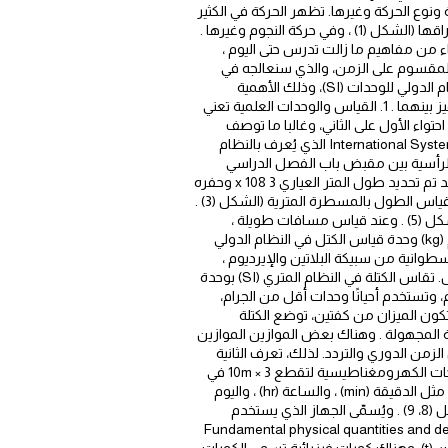
وع الحركة وغيرها. تظهر الحركة في الكثير
من الأشياء حولنا ، فإننا نراها في نشاطات الإنسان اليومية، وفي السيارة على الطريق السريع، وفي تمايل الأشجار وتساقط أوراقها (الشكل (1) ، وفي حركة النجوم وغيرها .
لماء اليونان الذين اشتهروا منذ 2000 عام بما قدموه للفيزياء من مفاهيم ما زالت تدرس حتى اليوم ،
لمقسوم على الزمن، والذي سنعالجه في
سياق درسنا ، كما سنتعرف ماهية القياس والاختلاف بين الكميات الأساسية والمشتقة ، وأدوات ووحدات قياسها بحسب النظام الدولي للوحدات (SI)، وذلك الأهمية
الموضوع في دراسة الحركة ووصفها. وسنصف الحركة مستخدمين مفهوم المعدل لنتعرف على كل من السرعة والعجلة وتميز بينهما . 1. القياس والوحدات العلمية تعني
ات احتواء الأول على الثاني، وغالبا ما توصف
عملية القياس بالأرقام العددية والوحدات . ونظام القياس المستخدم في معظم أنحاء العالم هو النظام الدولي للوحدات (International System (SI الذي يُعرف بالنظام
 واحد يساوي تقريبا المسافة الرأسية بين مقبض باب الفصل الدراسي
وأرضيته . والمتر العياري الواحد هو المسافة التي يقطعها الشعاع الضوئي في الفراغ خلال المدة الزمنية . (تقريبا من الثانية . وقد تم تحديد طول المتر العياري 3 x 108 وحفره
ونقشه على قضيب من المعدن ، ثم حفظه في الخزينة الدولية للأوزان والمقاييس في باريس. وتسمى الأداة المستخدمة في قياس الطول بالمسطرة المترية (الشكل (3) .
أما في حالة الأطوال القصيرة جدا ، فتستخدم أدوات خاصة يُسمّى أحدها الميكرومتر (الشكل (4) والآخر القدمة ذات الورنية (الشكل (5) . وعند قياس مسافات طويلة ،
نستخدم وحدات أكبر من المتر، كالكيلومتر (km) ، حيث يساوي الكيلومتر الواحد 1000 متر. 2.1 قياس الكتلة Mass يُعتبر الكيلوجرام (kg) وحدة قياس الكتل في النظام الدولي
ن يعرف الكيلوجرام العياري أنه كتلة أسطوانية من سبيكة البلاتين والإيرديوم ،
قطرها mm(39) وارتفاعها (39) عند درجة (0) . وهذه الكتلة محفوظة في المتحف الدولي للأوزان والمقاييس الموجود في باريس. تقاس الكتلة في النظام المتري (SI) بوحدة
م وحدات أقل من الكيلوجرام (kg) ، مثل الجرام (8) الذي يساوي 1000 من الكيلوجرام، وتستخدم أحيانًا وحدات أقل من الجرام،
ام (mg) ويساوي من الجرام . ولتقدير كتل الأجسام، تستخدم أداة تسمى الميزان ، كما هو موضح في الشكل (6). يتكون الميزان من كفتين، توضع الكتلة
لة المجهولة . وهناك بعض الموازين الموازين
 الزمن Time من المعروف أن هناك علاقة بين الزمن الدوري والتردد. لذلك، تعرف الثانية
العيارية بدلالة التردد وهي تساوي زمن 10 × 9 ذبذبة من ذرة عنصر السيزيوم (133) . وهناك تعريف آخر ، وهو الزمن اللازم للموجات الكهرومغناطيسية لتقطع 10m × 3 في
الفراغ . يقدر الزمن في النظام المتري (SI) بالثانية (S) ، والأجزاء الصغيرة من الثانية تقدر بالملي ثانية (ms) . كما توجد وحدات أكبر مثل الدقيقة (min) ، والساعة (hr) ، واليوم
(day) والسنة (year) . ويمكن قياس الزمن بواسطة جهاز يسمى ساعة الإيقاف اليدوية أو ساعة الايقاف الكهربائية كما بالشكل (8، 9) . ويُسمّى الجهاز الذي يستخدم
ن الدوري للأجسام بالوماض الضوئي (الشكل (10). 1. الكميات الفيزيائية الأساسية والكميات المشتقة Fundamental physical quantities and derived
quantities الكميات الفيزيائية الأساسية Fundamental physical quantities هي سبع كميات منها، الطول (L) ، الكتلة (m) ، الزمن (t). وهناك كميات فيزيائية تسمى الكميات