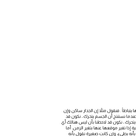
باطاً . فنقول مثلاً إن الجدار ساكن وإن
؟ عندما نستنتج أن الجسم يتحرك ، نكون قد
 يتحرك ، نكون قد لاحظنا بأن ليس هنالك أي
إذا تغير موقعها عنها بتغير الزمن. أما
بأنه بطيء، وإن كانت صغيرة نقول بأنه