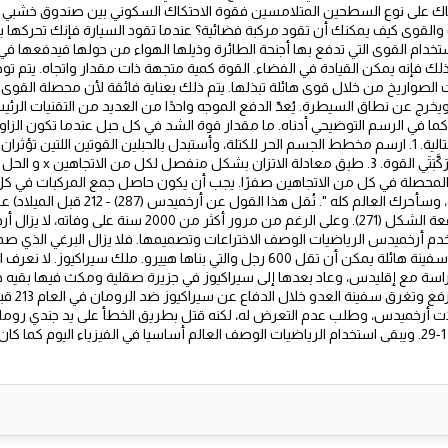
كاك على نوع السطحين المتلامسين فقوة الاحتكاك السكوني بين صندوق خشبي
قوى كيف يمكنك أن تقود مركبة فضائية؟ عندما تقود السيارة فإنك تحركها باس
تخدام القوى التي تدفع بها أجنحة الطائرة وذيلها الهواء من حولها فيدفعها في 
ك فإنه يمكن القيادة في الفضاء. القوة كمية متجهة ذات مقدار واتجاه. يتم تو
الصواريخ من خلال قوى هائلة تبذلها. يتم ذلك بعناية فائقة لأن محصلة القوى يج
.. و . استخدم الرمزين «X»
العلماء أعطني رافعة ومكانا مناسبا لأقف فيه، وس
والمهندس الذي كتب عن المبدأ الرياضي للرافعة الشكل (271). وعلى 
 أرخميدس الرياضيات الوصف الاختراعات وتصميمها. فلا يزال البرغي الذي صمم
النسخة الأصلية لهذا البرغي لتفريغ المياه من سفينة هائلة يمكن أن تقل 600 رجل والتي ب
سة مع إقليدس، وعاد بعدها إلى سيراكيوز في جزيرة صقلية ومكث فيها بقيه حيا
والسنانير و
رخميدس، وطلب عدم التعرض له، لكنه قتل بطريق الخطأ على يد جندي روماني
.