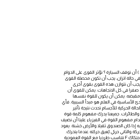
أن توقف السيارة ؟ تؤثر القوى على الدوام
ق في حالة اتزان، يجب أن تكون محصلة القوى
يجب أن تتوازن هذه القوى بقوى أخرى
فرا في كل الاتجاهات. يمكن للقوى أن
ن مقبضه. يمكن أن يكون للقوة نفسها
ئ الأساسية في العلم هو مبدأ السببية. فأي
ت الحركة. جميع التغيرات في الحالة الحركية للأجسام تحدث نتيجة تأثير
 والطائرات. جميعنا يدرك مفهوم كلمة قوة
ن أجل استخدام مفهوم القوة في الفيزياء علينا أن نضيف
ذا كان الصندوق ثقيلا والأرض خشنة. يعود
 والثاني حركي يُعيق حركته عندما يتحرك.
يحتاج اللوح المحمل بقطع الطابوق إلى قوة أكبر للانزلاق من القوة التي يحتاجها اللوح نفسه الذي لا يحمل وزنا فوقه. فقوة الاحتكاك F تتناسب طرديا مع القوة العمودية