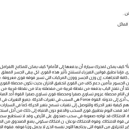
 كيف يمكن لمحرك سيارة أن يدفعها إلى الأمام؟ كيف يمكن للمكابح (الفرامل ) 
رى، فإننا نطبق قوانين الفيزياء لنستنتج تأثير هذه القوى. لكي يبقى الجسر المعل
 كافة الاتجاهات. إن وزن الجسر ووزن المركبات التي تسير فوقه قوى معروفة. 
لجسور بتأمين دعم كاف من القوى لتحقيق الاتزان بحيث تكون محصلة القوى ص
 مثلا أن تفتح الباب بدفعه من نقطة قريبة من مفصلته بدلا من نقطة قريبة م
تزان التام محصلة عزوم تساوي صفرا ومحصلة قوى تساوي صفرا. القوة أحد المباد
تغيير أو تأثير نلاحظه يجب أن يكون هناك سبب أدى إلى حدوثه. القوة Force هي السبب في تغيرا
م كيفية تغير الحركة وللتوصل إلى تقنيات تسمح بتغير الحركة كما في السيارات
لدفع أو السحب الشكل (1-1). فربما قد قمت اليوم بتطبيق قوى السحب والدفع دون الانتباه إلى ذلك م
 الاحتكاك قد تواجه صعوبة في سحب صندوق على الأرض، وقد لا تستطيع سحبه إ
قوة الاحتكاك. وقوة الاحتكاك نوعان: ن احتكاك سكوني يمنع الصندوق من الحركة