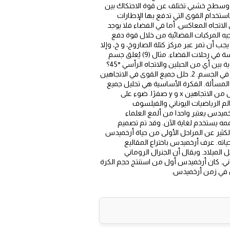
 وسطح خشبي تختلف عن قوة الاحتكاك بين
تخدام القوى التي تدفع بها الإطارات
الاتجاه المعاكس. أما في الفضاء فلا يوجد
جيه المركبات الفضائية من خلال قوة دفع
ب أن تمر عبر مركز كتلة الصاروخ، و خ، وإلا
فإن الصاروخ سوف يدور حول نفسه بسرعة ويخرج عن نطاق السيطرة. يُعدّ الدفع الموجه واحدًا من العديد من التقنيات الرئيسة في رحلات الفضاء. مثال (9) يُعلق جسم
كتلته 50kg بواسطة حبلين بين جدارين، فيتزن كما في الرسم التوضيحي أدناه. ما مقدار قوة الشد في كل حبل عندما تكون الزاوية بين أي من الحبلين والاتجاه الرأسي °45؟
في مسائل الاتزان المشابهة، أتبع الخطوات التالية. 1. ارسم مخطط الجسم الحر للكتلة، وأستبدل بالحبلين القوتين اللتين تؤثران في الجسم. 2. حلل جميع القوى في الاتجاهين
 و «y» للدلالة على مُرَكَّبَتَي القوة. 3. طبق معادلة الاتزان بشكل منفصل لكل من الاتجاهين x و الحل المسألة. الفكرة الأساسية هي تحليل جميع
القوى إلى مُرَكَّبتيهما x و y بحيث تكون القوة المحصلة في كل من الاتجاهين صفرًا. يجب أن يكون حاصل جمع المركبات في كل من الاتجاهين x و y صفرًا. ضوء على
أحرك العالم كله ". نُقل هذا القول عن أرخميدس (287) - 212 قبل الميلاد) عالم الرياضيات اليوناني والفيلسوف
الرغم من مرور أكثر من 2000 سنة على وفاته، لا يزال أرخميدس يعتبر واحدا من ألمع العلماء
ه يستخدم لغاية الآن. وقد تم تصميم
ناها هييرو. ملك سيراكيوز. لا نعرف الكثير عن المراحل الأولى من حياة أرخميدس
ته. عرف أرخميدس باختراع المقاليع
الرافعات العملاقة التي يمكن أن ترفع وتغرق سفينة العدو خلال الدفاع عن سيراكيوز ضد الرومان في العام 213 قبل الميلاد. ويقال أن الجنرال الروماني
. كان أرخميدس أول من استنتج حجم الكرة