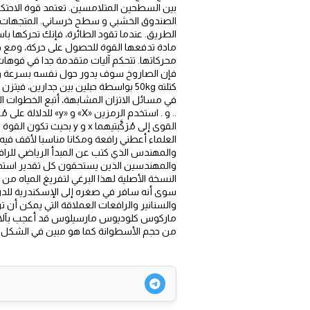
بين السطحين المتلامسين. تعتمد قوة الاحت
الصندوق الخشبي و سطح خرساني. المتجهات وال
الطريق. عندما تقود الطائرة، فإنك تحركها باس
مادة تدفعها القوة للحصول على حركة، ومع ذل
محركاتها. تتحكم آليات متقدمة جدا في فوهات 
والمهندسين الذين يستحقون كل تقدير استخدم
سوى أنه سافر في صغره إلى الإسكندرية للدرا
ماركوس كلوديوس مارسيلوس قد أعجب بآلات أ
من حجم الأسطوانة كما هو مبين في الشكل 1-29. ويبقى استخدام الرياضيات الوصف العالم أساسيا في الفيزياء اليوم كما كان في زمن أرخميدس