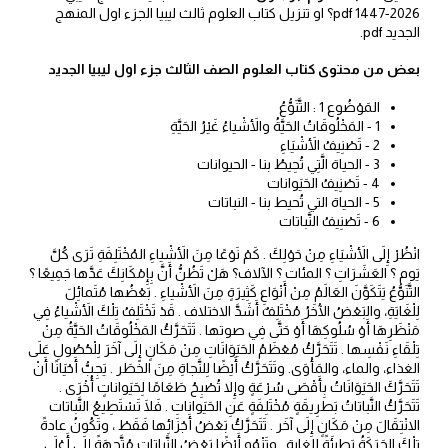
2026-1447 pdf؟ او تنزيل كتاب العلوم ثالث ليبيا الجزء اول المنهج
الجديد pdf.
بعض من محتوى كتاب العلوم الصف الثالث جزء اول ليبيا الجديد
المَوْضُوع 1 : التَّنَوُّعُ
1 - المَخْلُوقَاتُ الحَيَّةُ والأَشْياءُ غَيْرُ الحَيَّةِ
2 - تَصْنِيفُ الأَشْيَاءِ
3 - الحياة الَّتِي تُحِيطُ بنا - الحيوانات
4 - تَصْنِيفُ الحَيَوانات
5 - الحياة التي تُحيط بنا - النباتات
6 - تَصْنِيفُ النَّباتات
انْظُرْ إِلَى الأَشْيَاءِ مِنْ حَوْلِكَ . كَمْ نَوْعًا مِنَ الأَشْياءِ المُخْتَلِفَةِ تَرَى كُلَّ
يَوم ؟ العَشَرَاتِ ؟ المئات ؟ الآلاف؟ هَلْ تَظُنُّ أَنَّ بِإِمْكَانِكَ عَدَّها جَمِيعًا ؟
التَّنَوُّعُ يَتَكَوَّنَ العَالَمُ مِنْ أَنْوَاعِ كَثِيرَةٍ مِنَ الأَشْياءِ . بَعْضُها مُتَمائِلَ
لِلْغَايَةِ، والبَعْضُ الْآخَرُ مُخْتَلِفٌ أَشَدَّ الاختلاف . قَدْ تَخْتَلِفُ تِلْكَ الأَشْياءُ فِي
مَنْظَرِهَا أَوْ سُلُوكِهَا أَوْ حَتَّى فِي صوتها . تَتَحَرَّكُ المَخْلُوقَاتُ الحَيَّةُ مِنْ
تِلْقَاءِ نَفْسِها . تَتَحَرَّكُ مُعْظَمُ الحَيَوَانَاتِ مِنْ مَكَانٍ إِلَى آخَرَ لِلْحُصُولِ عَلَى
الغذاء، والماء، والمَأْوَى. وتَتَحَرَّكُ أَيْضًا لِلنَّجاةِ مِنَ الخَطَر . يَجِبُّ أَحْيَانًا أَنْ
تَتَحَرَّكَ الحَيَوَانَاتُ بِأَقْصَى سُرْعَةٍ وإِلا تُصْبِحُ طَعَامًا لِحَيَواناتٍ أُخْرَى .
تَتَحَرَّكُ النَّباتاتُ بَطرِيقَةٍ مُخْتَلِفَةٍ عَنِ الحَيَواناتِ . فَلَا تَسْتَطِيعُ النَّباتات
الانْتِقَالَ مِنْ مَكَانٍ إِلَى آخَر . تَتَحَرَّكُ بَعْضُ أَجْزَائِها فَقَطْ ، وتَكُونُ عادةً
تِلْكَ الحَرَكَةُ بَطِيئَةً للغاية . وتَنْمُو أَيْضًا بَعْضُ النَّباتاتِ مُتَّجِهَةً إِلَى أَعْلَى