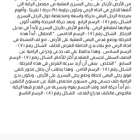
من الأرض لأرتكز على رجلي اليسرى المنثنية في مفصل الركبة التي
ألفها للخارج في اتجاه الرمي وتكون بزاوية (۹۰) درجة ( تقريبًا ، وأقوم
بمرجحة الرجل اليمني بحركة واسعة ومنخفضة حول الرجل اليسرى .
الشكل رقم ( ۷ ) - الرسم الرابع . وبعد حركة المرجحة واللف أكون
مواجها لمقطع الرمي ، وأدفع الأرض بالرجل اليسرى لأبدأ في تبديل
الارتكاز . الشكل رقم ( ۷ ) - الرسم الخامس . * الانتقال : أبدأ هذه
المرحلة بوضع قدمي اليمنى المنثنية على الأرض ، مع لف المشط في
اتجاه الرمي مع بقاء يدي الحاملة للقرص للخلف . الشكل رقم ( ۷ ) -
الرسم السادس . وهذا يحافظ على لف جذعي وذراعي الرامية عن
النصف السفلي لجسمي المتقدم أكثر للأمام. الشكل رقم ( ۷ ) - الرسم
السابع . * التخلص : ينبغي أن أزيد سرعة القرص في هذه المرحلة .
الشكل رقم ( ۸ ) - الرسم الثامن . وهذا يتطلب أن يظل محور كتفي
فوق رجلي اليمنى لحظة وضع رجلي اليسرى على الأرض ، وتكون يدي
الرامية خلف جسمي وفي مستوى منخفض قليلاً عن مستوى الكتفين
، ثم أبدأ حركة المد ولف الجسم بقوة وبسرعة من القدم تليها الركبة
فالحوض فالكتف فذراع القذف . الشكل رقم ( ۸ ) - الرسم التاسع.