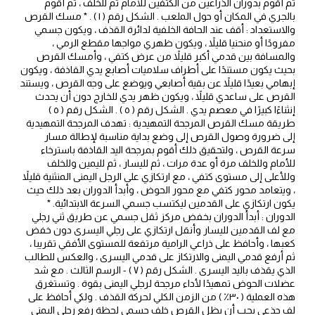
ثم أقوم بدوران الذراعين من الكتفين للأمام ثم للخلف ، ثم أقوم
بالجري في المكان أو حول الملعب . الشكل رقم ( ۱ ) . * مسك القرص
والاستعداد : أقف عند الحافة الخلفية لدائرة القذف ، ويكون جسمي
مفرودًا أو منحنيا قليلاً ، ويكون ظهري مواجها مقطع الرمي ،
والمسافة بين قدمي أكبر قليلاً من عرض كتفي ، وأمسك القرص
بحيث يكون مستندًا على أطراف سلاميات أصابع يدي القاذفة ، ويكون
إبهامي بعيدًا قليلاً عن بقية أصابعي ويوضع على وجه القرص ، ويستند
القرص على ساعدي قليلاً ، ويكون ظهر يدي للخارج دون أن يحدث
إنثناءًا كبيرًا في معصم يدي . الشكل رقم ( ٥ ) . الشكل رقم ( ٥ )
طريقة مسك القرص المرجحة التمهيدية : تهدف المرجحة التمهيدية
إلى ضرورة وصول القرص إلى وضع بداية مناسبة لإطالة مسار
سرعة القرص ، ولتحقيق ذلك أقوم بمرجحة اليد القاذفة باسترخاء
للأمام وللخلف مرة أو عدة مرات ، ثم لليسار ، ثم لليمين وللخلف
وللأعلى إلى مستوى كتفي ، مع ارتكازي على الرجل اليمنى المنثنية قليلاً
، ويتعامد محور كتفي مع محور الحوض ، وأبدأ الدوران بعد ذلك حيث
يكون ارتكازي على القدمين ليكتسب جسمي السرعة الابتدائية. *
الدوران : أبدأ الدوران بخفض مركز ثقل جسمي عن طريق ثني رجلي
مع لف القدمين لليسار وأنقل ارتكازي على رجلي اليسرى دون خفض
كعبها ، وأحافظ على ذراعي الرامية مرتفعة للمستوى الأفقي تقريبا ،
ثم أرفع قدمي اليمنى والارتكاز على قدمي اليسرى ، والعكس للطالب
الذي يقذف باليد اليسرى . الشكل رقم ( ۷ ) - الرسم الثالث . مع شد
عضلات الحوض تمهيدًا لأداء مرجحة لرجلي اليمنى بقوة . وتستغرق
هذه العملية ( ٣٠٪ ) من الزمن الكلي لحركة القذف . ولكي أحافظ على
لف جذعي يجب أن يظل القرص خلف جسمي لحظة رفع رجلي اليمنى