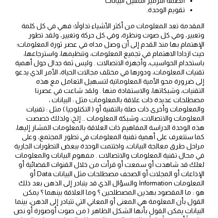
أنظمة الترميز التمثيل البيانات
تقويم الوحدة.
المقدمة تعد المعلومات من أكثر الأشياء تداولاً؛ فهي في كل كلمة
وتعبير، وفي كل صوت ونظرة، وفي كل حركة وتغيير، ولقد تطور
الإهتمام بها منذ القدم إلى أن وصل مداه في عصر ثورة المعلومات؛
حيث ازدادا الاهتمام في تجميع المعلومات، وتنظيمها، واسترجاعها،
باستخدام الحواسيب، وأجهزة الاتصالات . وليس ثمة جدال حول أهمية
تقنيات المعلومات، ودورها في مختلف مجالات الحياة، الأمر الذي يدعو
إلى ضرورة محو الأمية المعلوماتية لتسهيل التعامل مع هذه
التقنيات، وشبكاتها، والاستفادة منها . ولقد شاعت في عصرنا
مصطلحات عديدة ذات علاقة بالمعلومات مثل : البيانات ،
والمعلومات وأخرى ذات صلة بالتقنية أو ( التكنلوجيا ) مثل : تقنيات
المعلومات والاتصالات، وشبكة المعلومات .. إلخ، ولذلك خصصت
هذه الوحدة الدراسة المفاهيم ذات العلاقة بالمعلومات المشار إليها،
كما ستتعرف على أهمية تقنية المعلومات في تطور المجتمع، وعلى
مراحل طرق معالجة البيانات، واختتمت الوحدة ببعض التطورات الجارية
في مجال تقنية المعلومات والاتصالات . مفهوم البيانات والمعلومات
لعلك قد شاهدت أو سمعت أو قرأت من خلال القنوات الفضائية أو
الإذاعات أو المجلات أو الصحف مصطلحات مثل البيانات Data أو
المعلومات Information والسؤال الذي قد يتبادر إلى الذهن بعد ذلك
هو : ما المقصود بهذين المصطلحين ؟ وما العلاقة بينهما ؟ يمكن
القول بأن المعلومة هي المعنى أو المعاني التي تتبادر إلى الذهن، بينما
البيانات يمكن القول بأنها الشكل الظاهر ( من صوت أوصورة أو نص