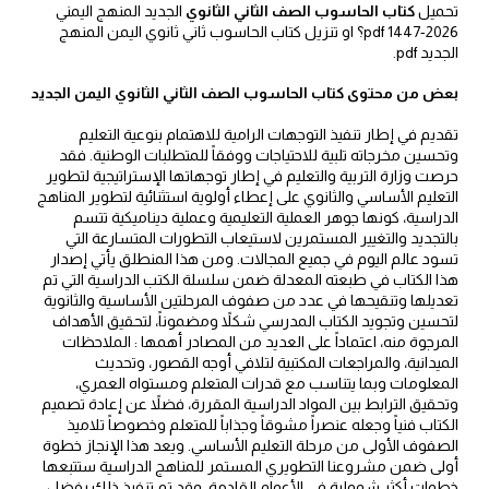
تحميل
كتاب الحاسوب الصف الثاني الثانوي
الجديد المنهج اليمني
2026-1447 pdf؟ او تنزيل كتاب الحاسوب ثاني ثانوي اليمن المنهج
الجديد pdf.
بعض من محتوى كتاب الحاسوب الصف الثاني الثانوي اليمن الجديد
تقديم في إطار تنفيذ التوجهات الرامية للاهتمام بنوعية التعليم
وتحسين مخرجاته تلبية للاحتياجات ووفقاً للمتطلبات الوطنية. فقد
حرصت وزارة التربية والتعليم في إطار توجهاتها الإستراتيجية لتطوير
التعليم الأساسي والثانوي على إعطاء أولوية استثنائية لتطوير المناهج
الدراسية، كونها جوهر العملية التعليمية وعملية ديناميكية تتسم
بالتجديد والتغيير المستمرين لاستيعاب التطورات المتسارعة التي
تسود عالم اليوم في جميع المجالات. ومن هذا المنطلق يأتي إصدار
هذا الكتاب في طبعته المعدلة ضمن سلسلة الكتب الدراسية التي تم
تعديلها وتنقيحها في عدد من صفوف المرحلتين الأساسية والثانوية
لتحسين وتجويد الكتاب المدرسي شكلاً ومضموناً، لتحقيق الأهداف
المرجوة منه، اعتماداً على العديد من المصادر أهمها : الملاحظات
الميدانية، والمراجعات المكتبية لتلافي أوجه القصور، وتحديث
المعلومات وبما يتناسب مع قدرات المتعلم ومستواه العمري،
وتحقيق الترابط بين المواد الدراسية المقررة، فضلاً عن إعادة تصميم
الكتاب فنياً وجعله عنصراً مشوقاً وجذاباً للمتعلم وخصوصاً تلاميذ
الصفوف الأولى من مرحلة التعليم الأساسي. ويعد هذا الإنجاز خطوة
أولى ضمن مشروعنا التطويري المستمر للمناهج الدراسية ستتبعها
خطوات أكثر شمولية في الأعوام القادمة، وقد تم تنفيذ ذلك بفضل