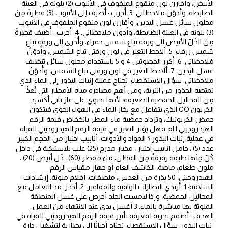
الأبيض، وأقارن لون منقوع الملفوف في الأنبوب (2) بلونه في العينة
الضابطة، وأدوّن ملاحظاتي. 3. أُجرب : أُضيف إلى الأنبوب (3) قطرةً مِنْ
محلول سائل غسل اليدين، وأقارن لون منقوع الملفوف في الأنبوب
(3) بلونه في العينة الضابطة، وأدون ملاحظاتي. 4. أجرب : أُضيف قطرةً
مِنَ الخَلِّ الأبيض إلى ورقة تباع شمس حمراء، وأُخرى إلى ورقة تباع
شمس زرقاء. 5. ألاحظ التغير في لون ورقتي تباع الشمس، وأُدوّنُ
مُلاحظاتي. 6. أكرر الخطوتين 4 و 5 باستخدام محلول سائل تنظيف
غسل اليدين. 7. ألاحظ التغير في لون ورقتي تباع الشمس، وأُدوّنُ
ملاحظاتي. سؤال الاستقصاء: تحتاج عملية إنبات البذور إلى الماء الذي
تمتصه الجذور من التربة، ومن أهم مصادره مياه الأمطار التي تُعدُّ
مِنَ المحاليل الحمضية الضعيفة؛ لأنها تحتوي على غاز ثاني أكسيد
الكربون CO الذي يتفاعل مع بخار الماء في الهواء الجوي فيتكون
حمض الكربونيك، وتزداد حمضية ماء المطر بانخفاض قيمة الرقم
الهيدروجيني pH. فهل يؤثر التغير في قيمة الرقم الهيدروجيني للمياه
في عملية إنبات البذور ؟ المواد والأدوات: أنابيب اختبار من الحجم الكبير
عدد (5) ، حامل أنابيب اختبار ، مخبار مدرج (25) علب بلاستيكية في داخل
كُلِّ مِنْها طبقة رقيقةٌ مِنَ القطن، ماء مقطر (60) ، خَل أبيض (20) ،
ملون طعام، ماصة، الكاشف العام أو جهاز مقياس الرقم
الهيدروجيني، 50 بذرة من العدس، ملصقات، أقلام ملونة. إرشادات
السلامة: 1. أرتدي النظارات الواقية والقفافيز. 2. أحذر عند التعامل مع
المحاليل الحمضية، وإذا لامست الجلد أحرص على غسل المنطقة
الملوثة بها مباشرة بالماء. 3 أغسل يدي عند الانتهاء مِنَ العمل.
الهدف : أصمم تجربة لمعرفة تأثير قيمة الرقم الهيدروجيني للمياه في
إنبات البذور. سؤال الاستقصاء: نحتاج أحيانًا إلى بطارية لتشغيل دارة