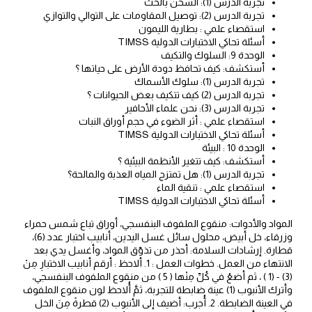
تجربة الدرس (1): الشحن بالحث
تجربة الدرس (2): توصيل المقاومات على التوالي والتوازي
استقصاء علمي : بطارية الليمون
أسئلة تحاكي الاختبارات الدولية TIMSS
الوحدة 9: السلوك والتكيف
أستكشف: كيف تحافظ دودة الأرض على حياتها ؟
تجربة الدرس (1): سلوك الأسماك
تجربة الدرس (2) كيف تتكيف بعض الحيوانات ؟
تجربة الدرس (3): نحن علماء الأحافير
استقصاء علمي : أثر الضوء في حجم أوراق النبات
أسئلة تحاكي الاختبارات الدولية TIMSS
الوحدة 10 : البيئة
أستكشف: كيف تتغير الأنظمة البيئية ؟
تجربة الدرس (1): هل تمتزج المياه العذبة والمالحة؟
استقصاء علمي : تنقية الماء
أسئلة تحاكي الاختبارات الدولية TIMSS
المواد والأدوات: منقوع الملفوف البنفسجي، أوراق تباع شمس حمراء
وزرقاء، خل أبيض، محلول سائل غسل اليدين، أنابيب اختبار عدد (6)،
قطارة. إرشادات السلامة: أحذر من تذوّق المواد، وأغسل يدي بعد
الانتهاء من العمل. خطوات العمل : 1. ألاحظ : أرقم أنابيب الاختبارِ مِنْ
(3) - (1 ) ، ثم أضعُ في كُلِّ مِنْها ( 5 ) من منقوع الملفوف البنفسجي،
وأترك الأنبوب (1) عينة ضابطة للتجربة، ثمَّ أُلاحظ لون منقوع الملفوف
في العينة الضابطة. 2. أُجرب: أضيف إلى الأنبوب (2) قطرةً مِنَ الخل