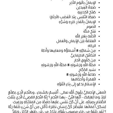
الإِيمَانُ بِالْيَوْمِ الْآخِرِ
صَلاةُ الْعِيدَيْنِ
صُلْحُ الْحُدَيْبِيَةِ
ضَبْطُ النَّفْسِ عِنْدَ الْغَضَبِ (الْحِلْمُ)
الإِيمَانُ بِالْقَدَرِ خَيْرِهِ وَشَرِّهِ
الصوم
فَتْحُ مَكَّةَ
الْخَلْفُ بِغَيْرِ اللهِ
الْعَلَاقَةُ بَيْنَ الْإِيمَانِ وَالْعَمَلِ
الزكاة
مِنْ شَمَائِلِهِ ﷺ أَسْمَاؤُهُ وَمَعَانِيهَا وَأَدَبُهُ
التَكَافُلُ الاجْتِمَاعِيُّ
مِنْ حُقُوقِ الْجَارِ
مَحَبَّةُ اللَّهِ وَرَسُولِهِ ﷺ مَحَبَّةُ اللَّهِ وَرَسُولِهِ
نشيد الحُجَّاجِ
طَاعَةُ اللَّهِ وَرَسُولِهِ ﷺ
الْعُمْرَةُ وَأَحْكَامُهَا
الْإِسْلَامُ يَدْعُو إِلَى بِنَاءِ الْقُوَّةِ
الْمَعْنَى الْإِجْمَالِيُّ يَقُولُ اللهُ تعالى : أُقْسِمُ بالسَّماءِ ، وبالنَّجْمِ الَّذِي يَطْلُعُ
لَيْلًا، وَمَا يُعْلِمُكَ - أَيُّهَا النَّبِيُّ - بِهَذَا النَّجْمِ ؟ إِنَّهُ النَّجْمُ المُضِيءُ الَّذِي يَثْقُبُ
الظَّلَامَ بِضِيَائِهِ، عَلَى أَنَّ كُلَّ نَفْسٍ عَلَيْهَا حَافِظُ مِنَ المَلَائِكَةِ ورَقِيبٌ
يُسَجِّلُ أَعْمَالَهَا. فَلْيَنظُرْ كُلُّ إِنسَانٍ نَظْرَةَ تَأمُّلٍ مِن أَيِّ شَيْءٍ خَلَقَهُ رَبُّهُ
؟ لَقَد خَلَقَهُ مِن مَاءٍ مصبوب بقُوَّةٍ، يَخْرُجُ مِن بَيْنِ ظَهْرِ الرَّجُلِ وَيَمُرُّ