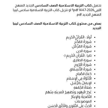
تحميل
كتاب التربية الاسلامية الصف السادس
الجديد المنهج
الليبي2026-1447 pdf؟ او تنزيل كتاب التربية الاسلامية سادس ليبيا
المنهج الجديد pdf.
بعض من محتوى كتاب التربية الاسلامية الصف السادس ليبيا
الجديد
أولاً : الْقُرْآنُ الْكَرِيمِ
سُورَةُ المُدَّثِّرِ
سُورَةُ المُزَّمِّلِ
سورة الجن
ثانيا : الْقُرْآنِ الْكَرِيمِ (-
سورة الطارق
سُورَةُ الْبُرُوحِ
سُورَةُ الْأَنْشِقَاقِ
دُعَاءُ الصَّبَاحِ
الأُخُوَّةُ فِي الإِسْلَامِ
الإِيمَانُ بِالرُّسُلِ
صَلَاةُ الجُمُعَةِ
غَدْرُ الْيَهُودِ وَتَطْهِيرُ الْمَدِينَةِ مِنْهُمْ
التَّضْحِيَةُ وَالإِيثَارُ
الموضوعات
الْحَثُ عَلَى التَّقْوَى وَالْخُلُقِ الْحَسَنِ