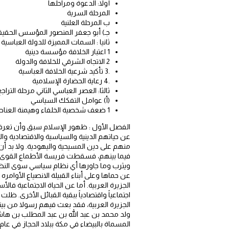
أولا: الدعوة ومراحلها
المرحلة السرية
ب المرحلة العلنية
جـ) أبو جعفر المنصور المؤسس الحقيقي
ثانيا : السمات المميزة للدولة العباسية
1 اعتبار الخلافة مؤسسة دينية
2 الاتجاه الشرقي للخلافة والدولة
.3 تأكيد شرعية الخلافة العباسية
.4 رعاية الحضارة الإسلامية
ثالثا: العصر العباسي الثاني مرحلة التراجع
(أ) عوامل التفكك السياسي
1 ضعف شخصية الخلفاء وهيمنة العناصر الأجنبية على الحكم
الفصل الأول : ظهور الإسلام سبق وأن تعرفت
عن حياتهم الدينية والسياسية والاقتصادية والا
منهم على دين المسيحية واليهودية. ولا بد أ
فيما بينهم، فسقطت فريسة الأطماع القوى ال
ويثرب وما جاورها أي نظام سياسي سوى النظام 
عن حماها وعلى أبناء القبيلة الانصياع الأوامر
الجزيرة العربية. أما عن الحياة الاجتماعية فال
اجتماعياً واقتصادياً ببقية القبائل الأخرى.
الجزيرة العربية، فقد بعث فيهم رسولا من بينه
ولد محمد بن عبد الله بن عبد المطلب بن ها