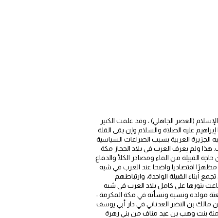
لام (العصر الجاهلي) ، وقد علمت الكثير
 إبراهيم عليه الصلاة والسلام وإن بقى القلة
ه الجزيرة العربية بسبب الصراعات السياسية
هذا ولم يعرف العرب في بلاد الحجاز مكة
جة القبيلة من الماء ومصادر الكلأ والدفاع
ان مظهرًا اقتصاديا واضحا عند العرب في شبه
جمع أبناء القبيلة الواحدة، وارتباطهم
شاعت بنورها على كامل بلاد العرب في شبه
لبعثة مولده ونسبه ونشأته في مكة المكرمة :
مالك بن النضر العدناني في دار أبي يوسف
جده عبد المطلب وأمه آمنة بنت وهب بن عبد مناف من بني زهرة