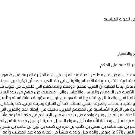
 للدولة العباسية
 والانهيار
 على بعض من مظاهر الحياة عند العرب في شبه الجزيرة العربية قبل ظهور الإس
جتماعية. انتشرت عبادة الأصنام والأوثان في بلاد العرب، بعد أن تركوا دين سيدنا
ن نذكر أبنائنا الطلبة أن العرب فقدوا دولهم وممالكهم التي ظهرت في جنوب شب
أجنبية من الرومان والفرس والأحباش والتي اقتطعت جزء مهم من بلاد العرب. 
القبلي والعشائري، فشيخ القبيلة هو من يتولى مسؤولية حماية قبيلته وتأمين حا
ه والتقيد بالعادات والعرف القبلي السائد. كما أن التجارة وحرفة الرعي، كانا يشكل
أسرة هي الركيزة الأساسية في المجتمع العربي، ناهيك عن رابطة الدم والقربى التي ت
 ظلت الحياة العربية على وتيرة واحدة حتى بزغت شمس الإسلام في مكة المكرمة وأ
م داعيا إلى وحدانية الله هادياً إلى سواء السبيل. سيرة الرسول محمد ﷺ قبل ا
شم بن عبد مناف بن قصي بن كلاب بن مرة بن كعب بن لؤي بن غالب بن فهر بن 
المسماة بالبيضاء في مكة ببلاد الحجاز في عام الفيل (571 م) وتوفي والده قبل ولادته فنشأ في كفالة 