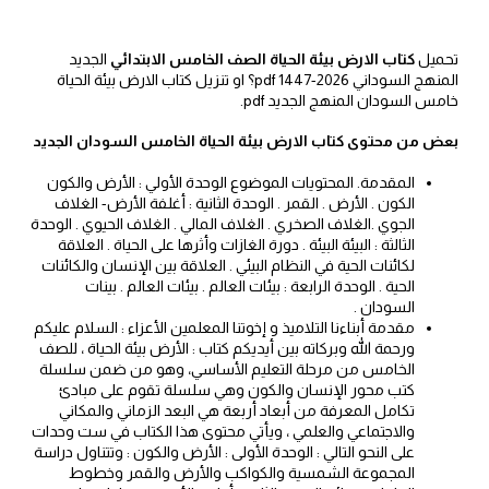
تحميل
كتاب الارض بيئة الحياة الصف الخامس الابتدائي
الجديد
المنهج السوداني 2026-1447 pdf؟ او تنزيل كتاب الارض بيئة الحياة
خامس السودان المنهج الجديد pdf.
بعض من محتوى كتاب الارض بيئة الحياة الخامس السودان الجديد
المقدمة. المحتويات الموضوع الوحدة الأولي : الأرض والكون
الكون . الأرض . القمر . الوحدة الثانية : أغلفة الأرض- الغلاف
الجوي .الغلاف الصخري . الغلاف المالي . الغلاف الحيوي . الوحدة
الثالثة : البيئة البيئة . دورة الغازات وأثرها على الحياة . العلاقة
لكائنات الحية في النظام البيئي . العلاقة بين الإنسان والكائنات
الحية . الوحدة الرابعة : بيئات العالم . بيئات العالم . بينات
السودان .
مقدمة أبناءنا التلاميذ و إخوتنا المعلمين الأعزاء : السلام عليكم
ورحمة الله وبركاته بين أيديكم كتاب : الأرض بيئة الحياة ، للصف
الخامس من مرحلة التعليم الأساسي، وهو من ضمن سلسلة
كتب محور الإنسان والكون وهي سلسلة تقوم على مبادئ
تكامل المعرفة من أبعاد أربعة هي البعد الزماني والمكاني
والاجتماعي والعلمي ، ويأتي محتوى هذا الكتاب في ست وحدات
على النحو التالي : الوحدة الأولى : الأرض والكون : وتتناول دراسة
المجموعة الشمسية والكواكب والأرض والقمر وخطوط