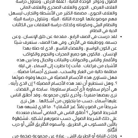
الطول ودوائر الوحدة الثانية : أغلفة الأرض : وتتناول دراسة
الغلاف العرض . الجوي والغلاف الصخري والغلاف الماني
والغلاف الحيوي ، مضمنة الكثير من الأنشطة والتجارب ليسهل
فهم موضوعاتها .الوحدة الثالثة : البيئة : وتتناول دراسة البيئة
والنظام البيئي ومكوناته وكذلك دراسة العلاقات بين الكائنات
الحية في النظام.
لقد درست في الصف الرابع ، مقدمة عن خلق الإنسان ، وعن
جسمه، ووظيفته في الأرض. وفي هذا الصف ، ستعرف شيئا
عن الكون الواسع ، والفضاء التاسع ، الذي له صلة بهذا
الإنسان . فالكون هو جميع المجرات والنجوم والكواكب
والأقمار والناس والحيوانات والنباتات والجبال وما بين هذه
الأشياء من فراغات . فأنت إذا نظرت إلى السماء ، في ليلة
مظلمة خالية من الغبار والسحب ، فسترى أجساماً مضيئة . .
فهل تتساوى هذه الأجسام المضيئة في حجبها وقوة ضوئها
؟. وهل تستطيع أن تعد هذه الأجسام المضيئة ؟ إن الذي رأيته ،
هي أجرام سماوية (أي أجسام سماوية) . سابحة في القضاء ،
ترى بعضها منفرداً ، وأخرى تكون مجموعة ، وقد أطلق الناس
عليها أسماء ، حسب ما يتخيلون من أشكالها . . هل ترى
شريطاً من الضوءِ يَمْتَدُّ عَبرَ السَّمَاءِ ؟ . ما الذي يُشبهه هذا
الشريط الضوئي ؟ أطلق الناس في الماضي أسماء متعددة
على ذلك الشريط الضوئي، حسب تصورهم لشكلِهِ ، فَشَبُهُوهُ
بِاللَّين المسكوب في الطريق ، وأسموه الطَّرِيقَ النَّبَنِي أو درب
التَّبَّانَةِ.
وَدَرْبُ التبانة أو الطريق اللبني : عبارة عن مجموعة ضخمة من