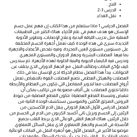
النتح .
الدرس 3-2
نقل الغذاء.
الفصل الدراسي 1 ماذا ستتعلم من هذا الكتاب إن فهم عمل جسم
الإنسان هو هدف مهم في علم الأحياء. هناك الكثير من التطبيقات
العملية مثل تدريب اللياقة البدنية وعلاج الإصابات، وتطوير الأدوية
الجديدة سنرى في هذه الوحدة كيف تعمل أجهزة الجسم المختلفة
على مستويين مستوى العين المجردة، وفيه نفحص الأعضاء والاجهزة
بما فيها. العضلات البشرية وجهاز الدوران والمستوى المجهري
وندرس فيه الكيمياء الحيوية والبنية الخلوية لهذه الأجهزة. ثم سندرس
كيف تؤدّي النباتات وظائف النقل، مع الجهاز الدوراني الذي يختلف عن
الحيوانات. يبدأ هذا الفصل بنظام الحركة لدى الإنسان بما في ذلك
العضلات والهيكل العظمي تصنع العضلات القوة بالانقباض تعمل
أزواج العضلات معا لتدوير المفاصل التي تتكون من العظام والأربطة
داخليا تحتوي العضلات على ألياف مصنوعة من تراكيب يمكن أن
تنقبض وتنبسط القطع العضلية). تتكون القطع العضلية من خيوط
البروتين المنزلق الأكتين والميوسين تستكشف الوحدة الثانية من
الفصل الدراسي الأول الجهاز الدوراني ينقل الدم الأكسجين من
الرئتين إلى الجسم ويزيل ثاني أكسيد الكربون من الدم في الجسم من
خلال الرئتين. هناك الجهاز القلبي الوعائي الذي يربط القلب بجميع
الأنسجة في الجسم والجهاز اللمفاوي الذي ينقل السائل اللمفاوي.
موضوعنا الأخير في الفصل الأول هو أجهزة النقل في النباتات الوعائية
تفتقر النباتات إلى القلب لذا، يجب أن تتحرك السوائل والمغذيات