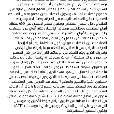
بوساطة آليات أخرى. يتم نقل الماء عبر أنسجة الخشب وتنتقل
السكريات عبر أنسجة اللحاء. الجهاز العضلي الجهاز العضلي عبارة عن
مجموع عضلات الجسم ، وتتكون العضلات من مجموعة من الانسجة
العضلية، تمكن العضلات الجسم من الحركة، وضخ الدم وتحريك
الطعام داخل الجهاز الهضمي ويحتوي جسم الانسان على 650 عضلة.
أنواع العضلات ووظائفها يوجد في الإنسان ثلاثة أنواع من العضلات.
ولكل نوع من الأنواع الثلاثة تركيب نسيجي مختلف ووظيفة مختلفة،
ما يمكن العضلات من العمل في أماكن مختلفة من الجسم. أحد
الاختلافات بين العضلات هو أن يكون نشاطها إراديا أو لا إراديا.
الحركات الإرادية هي تلك التي يتم التحكم فيها بادراك مثل الركض
وتحريك الذراع. ويتم التحكم في الوظائف اللاإرادية من قبل الجسم
من دون ادراك. يمكنك أن تدرك مدى قدرة الإنسان على أداء حركات
متنوعة رائعة من مشاهدتك الأداء لاعب جمباز الشكل (1-13). يتدرب
الرياضيون لسنوات استعدادًا للعروض أو المسابقات التدريب الذي
يتلقاه لاعب الجمباز ليس هو نفسه الذي يتلقاه العداء. غير أن لديهما
العضلات نفسها في جسميهما. ما الذي يغير في حركة العضلات على
مستوى الخلية والنسيج والعضو ؟ يصف هذا الدرس عمل العضلات،
ويؤكد ضرورة الحفاظ عليها. مخرجات التعلم B1207.2 يذكر أن الألياف
العضلية تحتوي على العديد من اللييفات العضلية، وأن كل لييفة عضلية
تتكون من قطع عضلية منقبضة. B1207.3 يشرح كيفية حدوث انقباض
في العضلات الهيكلية عن طريق انزلاق خيوط الأكتين والميوسين.
التي تنطوي على التحلل المائي لأدينوسين ثلاثي الفوسفات (ATP)
وتكون الجسور المستعرضة.