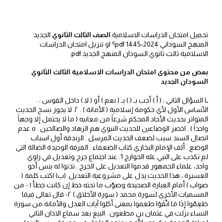
تحميل امتحان الدراسات الاسلامية
الصف الثالث الثانوي
الجديد
المنهج السوداني 2024-1445 pdf؟ او تنزيل امتحان الدراسات
الاسلامية ثالث ثانوي السودان المنهج الجديد pdf.
بعض من محتوى امتحان الدراسات الاسلامية الثالث الثانوي
السودان الجديد
L السؤال الثاني : ( أ ) أجب بـ ( ) بـ ( نعم ) أو ( لا ) داخل القوس : .
الأساس الأول لأي حكومة إسلامية ( الأمانة ) . ٢. لا يجوز نسخ الحديث
المتواتر بحديث الأحاد المحكم شرعاً من معانيه ( ما لا يحتمل إلا وجهاً
واحداً ) . اخصر الوضاعين للحديث النبوي هم الزهاد والصالحين . ه عدم
اتصال السند سبب لضعف الحديث المرسل . الزندقة أول اسباب
الوضع . ألف الإمام البخاري كتاب الضعفاء . الفرقة الوحيدة الضالة التي
لم تكذب على النبي عله الخوارج 1. عند اجتماع جرح وتعديل في راوي
واحد، علماء الجمهور قدموا التعديل على الجرح . تذنوا له بنس أخو
العسيرة ، هذا الحديث يدل على مشروعية التعديل. (ب) اكتب كلمة (
صواب ) أمام العبارة الصحيحة وصوّب ما تحته خط إن كانت خطأ ١ - من
المسميات الأخرى لسورة محمد ( سورة الأخلاق ) ۲- قال تعالى فِيمَا
طَعِمُوا إِذَا مَا اتَّقَوْا طعموا بمعنى أكلوا آيات العدل والأمانة من سورة
النساء نزلت في عثمان بن مظعون . البيع بعد سماع الاذان الثاني